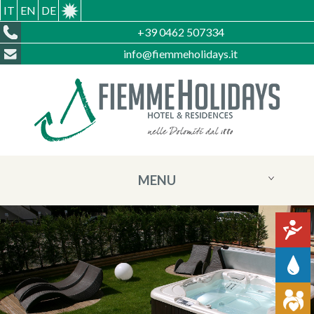
IT
EN
DE
+39 0462 507334
info@fiemmeholidays.it
MENU